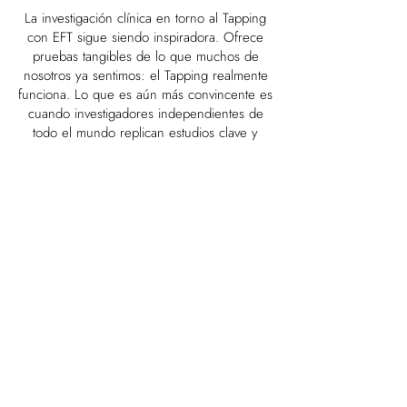
La investigación clínica en torno al Tapping
con EFT sigue siendo inspiradora. Ofrece
pruebas tangibles de lo que muchos de
nosotros ya sentimos: el Tapping realmente
funciona. Lo que es aún más convincente es
cuando investigadores independientes de
todo el mundo replican estudios clave y
obtienen resultados similares, o incluso
mejores.
Eso es exactamente lo que hizo la Dra. Peta
Stapleton de la Universidad Bond en
Australia cuando repitió el conocido estudio
sobre el cortisol de Dawson Church de
2012.
Su versión fue única: en lugar de sesiones
individuales, utilizó EFT Tapping grupal, y
aun así logró una notable reducción del 43
% en los niveles de cortisol en tan solo una
hora. ¿Y lo que es aún más emocionante?
Su estudio se publicó en una prestigiosa
revista de la APA, un gran avance para el